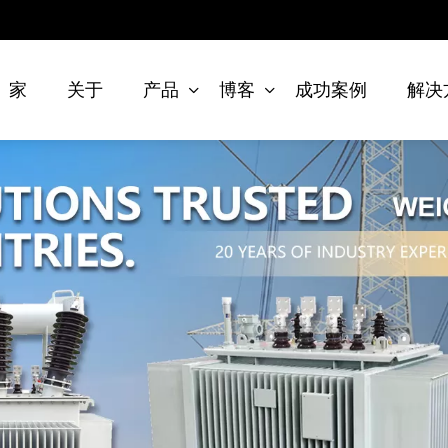
家
关于
产品
博客
成功案例
解决