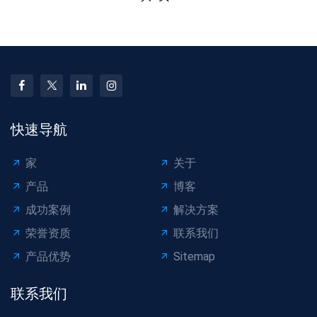
快速导航
家
关于
产品
博客
成功案例
解决方案
荣誉资质
联系我们
产品优势
Sitemap
联系我们