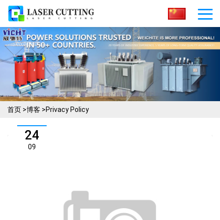
首页
>
博客
>
Privacy Policy
24
09